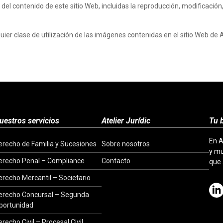
 contenido de este sitio Web, incluidas la reproducción, modificación, d
r clase de utilización de las imágenes contenidas en el sitio Web de Ate
uestros servicios
Atelier Jurídic
Tu 
En A
erecho de Familia y Sucesiones
Sobre nosotros
y mu
erecho Penal – Compliance
Contacto
que
erecho Mercantil – Societario
erecho Concursal – Segunda
portunidad
recho Civil – Procesal Civil