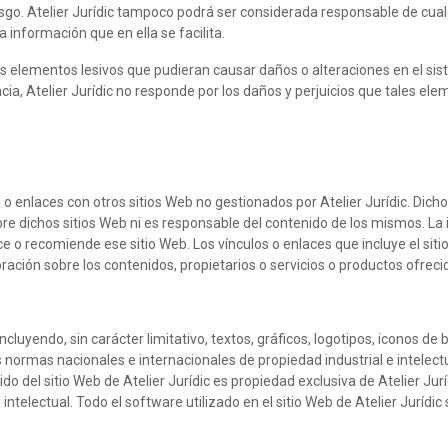
iesgo. Atelier Jurídic tampoco podrá ser considerada responsable de cual
a información que en ella se facilita.
tros elementos lesivos que pudieran causar daños o alteraciones en el s
ncia, Atelier Jurídic no responde por los daños y perjuicios que tales el
s o enlaces con otros sitios Web no gestionados por Atelier Jurídic. Dich
obre dichos sitios Web ni es responsable del contenido de los mismos. La 
ce o recomiende ese sitio Web. Los vínculos o enlaces que incluye el sit
ración sobre los contenidos, propietarios o servicios o productos ofrec
incluyendo, sin carácter limitativo, textos, gráficos, logotipos, iconos 
as normas nacionales e internacionales de propiedad industrial e intelec
do del sitio Web de Atelier Jurídic es propiedad exclusiva de Atelier Ju
intelectual. Todo el software utilizado en el sitio Web de Atelier Jurídi