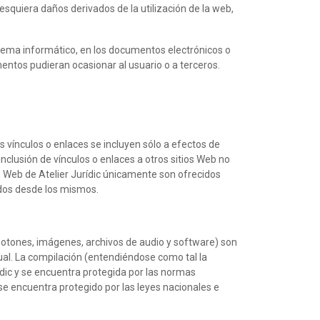
esquiera daños derivados de la utilización de la web,
istema informático, en los documentos electrónicos o
ementos pudieran ocasionar al usuario o a terceros.
os vínculos o enlaces se incluyen sólo a efectos de
inclusión de vínculos o enlaces a otros sitios Web no
io Web de Atelier Jurídic únicamente son ofrecidos
idos desde los mismos.
de botones, imágenes, archivos de audio y software) son
tual. La compilación (entendiéndose como tal la
rídic y se encuentra protegida por las normas
c se encuentra protegido por las leyes nacionales e