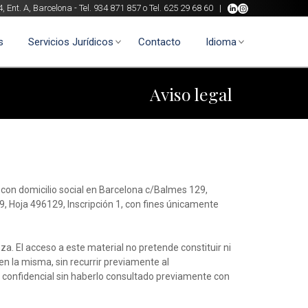
 Ent. A, Barcelona - Tel. 934 871 857 o Tel. 625 29 68 60 |
s
Servicios Jurídicos
Contacto
Idioma
Aviso legal
con domicilio social en Barcelona c/Balmes 129,
9, Hoja 496129, Inscripción 1, con fines únicamente
za. El acceso a este material no pretende constituir ni
en la misma, sin recurrir previamente al
n confidencial sin haberlo consultado previamente con