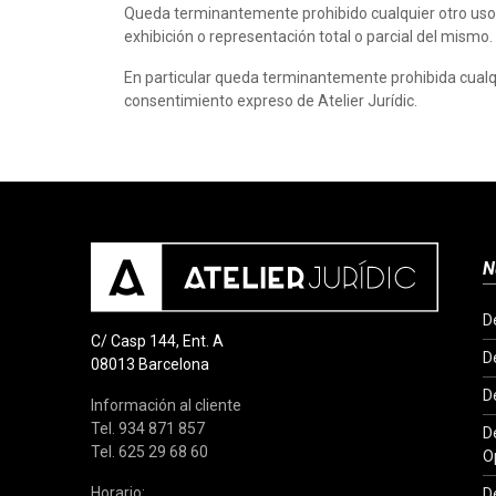
Queda terminantemente prohibido cualquier otro uso del
exhibición o representación total o parcial del mismo.
En particular queda terminantemente prohibida cualquie
consentimiento expreso de Atelier Jurídic.
N
D
C/ Casp 144, Ent. A
D
08013 Barcelona
D
Información al cliente
Tel. 934 871 857
D
Tel. 625 29 68 60
O
Horario:
De